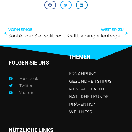
VORHERIGE
WEITER ZU
Santé : der 3 er split revolutioniert Ihr Wellnessprogramm mit sofortigen Ergebnissen
Krafttraining ellenbogen schmerzen: sofortige Linderung durch gezielte Strategien
THEMEN
FOLGEN SIE UNS
ERNÄHRUNG
Facebook
GESUNDHEITSTIPPS
Twitter
MENTAL HEALTH
Youtube
NATURHEILKUNDE
PRÄVENTION
WELLNESS
NÜTZLICHE LINKS