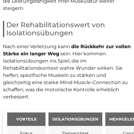
die Leistungsfähigkeit Ihrer Muskulatur weiter
steigern.
Der Rehabilitationswert von
Isolationsübungen
Nach einer Verletzung kann
die Rückkehr zur vollen
Stärke ein langer Weg
sein. Hier kommen
Isolationsübungen ins Spiel, die im
Rehabilitationskontext wahre Wunder wirken. Sie
helfen, spezifische Muskeln zu stärken und
gleichzeitig eine starke
Mind-Muscle-Connection
zu
schaffen, was die motorische Kontrolle erheblich
verbessert.
VORTEILE
ISOLATIONSÜBUNGEN
MEHRGELE
Fokus
Zielgerichtet
Ganzh