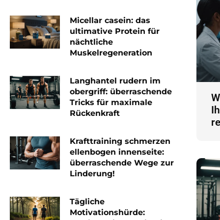
Micellar casein: das
ultimative Protein für
nächtliche
Muskelregeneration
Langhantel rudern im
obergriff: überraschende
W
Tricks für maximale
I
Rückenkraft
r
Krafttraining schmerzen
ellenbogen innenseite:
überraschende Wege zur
Linderung!
Tägliche
Motivationshürde: