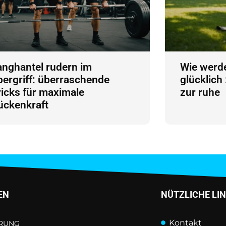
anghantel rudern im
Wie werde
bergriff: überraschende
glücklich
ricks für maximale
zur ruhe
ückenkraft
EN
NÜTZLICHE LI
Kontakt
RUNG