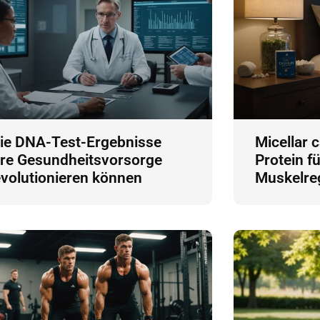
ie DNA-Test-Ergebnisse
Micellar c
hre Gesundheitsvorsorge
Protein f
evolutionieren können
Muskelre