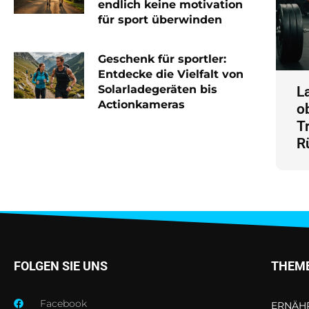
endlich keine motivation
für sport überwinden
Geschenk für sportler:
Entdecke die Vielfalt von
Solarladegeräten bis
L
Actionkameras
o
T
R
FOLGEN SIE UNS
THEM
Facebook
ERNÄH