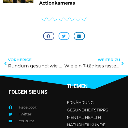
Actionkameras
VORHERIGE
WEITER ZU
Rundum gesund: wie Orthesen nach Operationen Wunder wirken können
Wie ein 7-tägiges fasten mein leben veränderte: ein überraschender bericht
THEMEN
FOLGEN SIE UNS
ERNÄHRUNG
Facebook
GESUNDHEITSTIPPS
Twitter
MENTAL HEALTH
Youtube
NATURHEILKUNDE