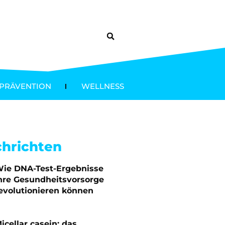
PRÄVENTION
WELLNESS
chrichten
ie DNA-Test-Ergebnisse
hre Gesundheitsvorsorge
evolutionieren können
icellar casein: das