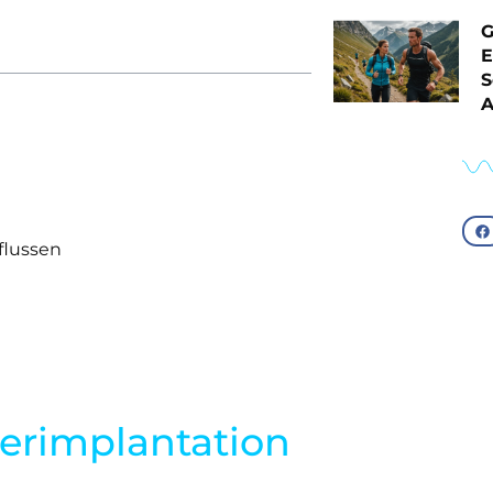
G
E
S
A
flussen
erimplantation