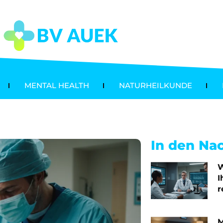
MENTAL HEALTH
NATURHEILKUNDE
In den Na
W
I
r
M