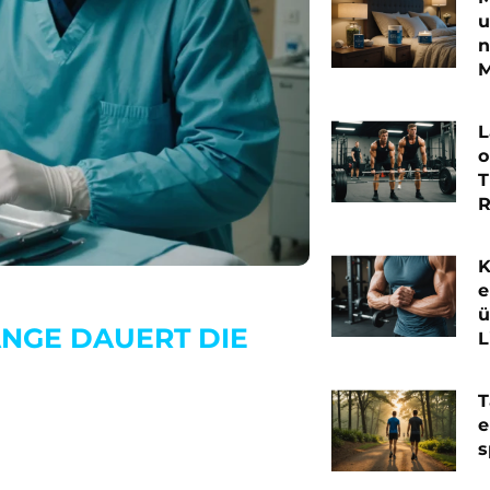
u
n
M
L
o
T
R
K
e
ü
NGE DAUERT DIE
L
T
e
s