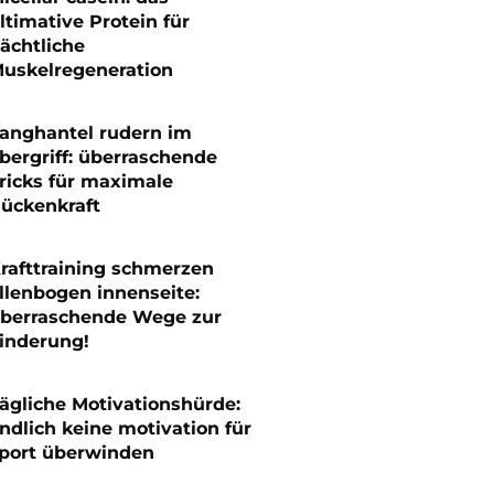
ltimative Protein für
ächtliche
uskelregeneration
anghantel rudern im
bergriff: überraschende
ricks für maximale
ückenkraft
rafttraining schmerzen
llenbogen innenseite:
berraschende Wege zur
inderung!
ägliche Motivationshürde:
ndlich keine motivation für
port überwinden