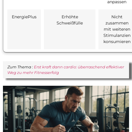
anpassen
EnergiePlus
Erhöhte
Nicht
Schweißfülle
zusammen
mit weiteren
Stimulanzien
konsumieren
Zum Thema :
Erst kraft dann cardio: überraschend effektiver
Weg zu mehr Fitnesserfolg