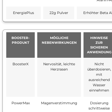
Alanin-A
EnergiePlus
22g Pulver
Erhöhter Beta A
BOOSTER-
MÖGLICHE
HINWEISE
PRODUKT
NEBENWIRKUNGEN
ZUR
SICHEREN
ANWENDUNG
BoosterX
Nervosität, leichte
Nicht
Herzrasen
überdosieren,
mit
ausreichend
Wasser
einnehmen
PowerMax
Magenverstimmung
Dosierung
schrittweise