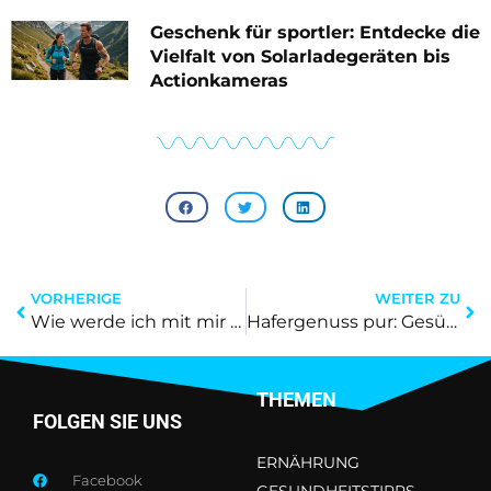
Geschenk für sportler: Entdecke die
Vielfalt von Solarladegeräten bis
Actionkameras
VORHERIGE
WEITER ZU
Wie werde ich mit mir selbst glücklich : praktischer weg zur ruhe
Hafergenuss pur: Gesünderes Leben mit dem das pure brot edeka!
THEMEN
FOLGEN SIE UNS
ERNÄHRUNG
Facebook