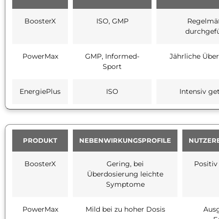
BoosterX
ISO, GMP
Regelmä
durchgef
PowerMax
GMP, Informed-
Jährliche Übe
Sport
EnergiePlus
ISO
Intensiv ge
PRODUKT
NEBENWIRKUNGSPROFILE
NUTZER
BoosterX
Gering, bei
Positi
Überdosierung leichte
Symptome
PowerMax
Mild bei zu hoher Dosis
Aus