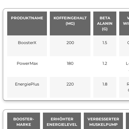
PRODUKTNAME
KOFFEINGEHALT
BETA
(MG)
ALANIN
WI
(G)
BoosterX
200
1.5
PowerMax
180
1.2
L
EnergiePlus
220
1.8
R
BOOSTER-
ERHÖHTER
VERBESSERTER
MARKE
ENERGIELEVEL
MUSKELPUMP