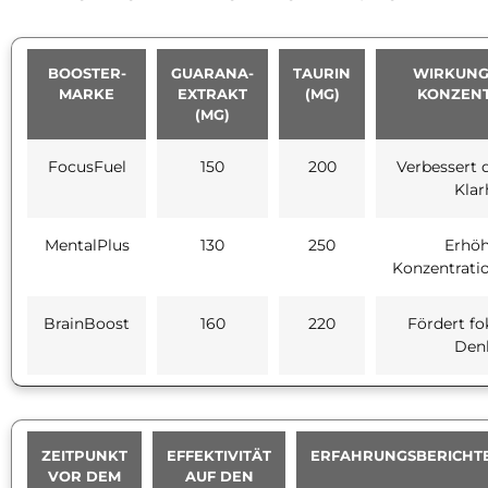
BOOSTER-
GUARANA-
TAURIN
WIRKUNG
MARKE
EXTRAKT
(MG)
KONZEN
(MG)
FocusFuel
150
200
Verbessert d
Klar
MentalPlus
130
250
Erhöh
Konzentratio
BrainBoost
160
220
Fördert fo
Den
ZEITPUNKT
EFFEKTIVITÄT
ERFAHRUNGSBERICHT
VOR DEM
AUF DEN