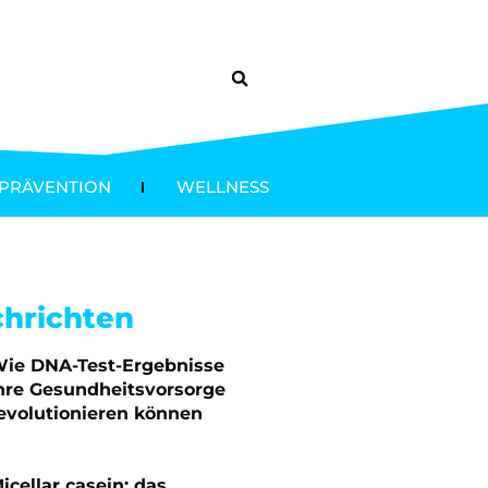
PRÄVENTION
WELLNESS
chrichten
ie DNA-Test-Ergebnisse
hre Gesundheitsvorsorge
evolutionieren können
icellar casein: das