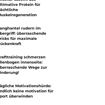
ltimative Protein für
ächtliche
uskelregeneration
anghantel rudern im
bergriff: überraschende
ricks für maximale
ückenkraft
rafttraining schmerzen
llenbogen innenseite:
berraschende Wege zur
inderung!
ägliche Motivationshürde:
ndlich keine motivation für
port überwinden