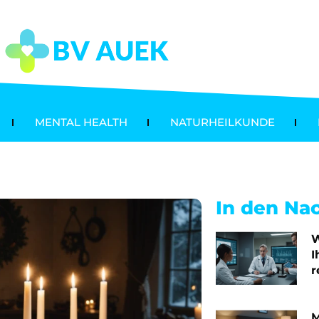
MENTAL HEALTH
NATURHEILKUNDE
In den Na
W
I
r
M