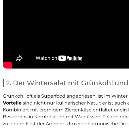
2. Der Wintersalat mit Grünkohl un
Grünkohl, oft als Superfood angepriesen, ist im Winter 
Vorteile
sind nicht nur kulinarischer Natur; er ist auch
Kombiniert mit cremigem Ziegenkäse entfaltet er ein
Besonders in Kombination mit Walnüssen, Feigen oder
zu einem Fest der Aromen. Um eine harmonische Dres