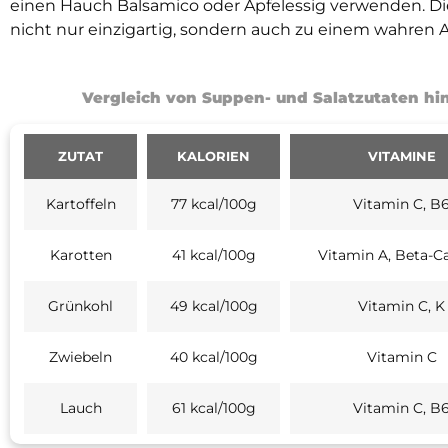
einen Hauch Balsamico oder Apfelessig verwenden. D
nicht nur einzigartig, sondern auch zu einem wahre
Vergleich von Suppen- und Salatzutaten hin
ZUTAT
KALORIEN
VITAMINE
Kartoffeln
77 kcal/100g
Vitamin C, B
Karotten
41 kcal/100g
Vitamin A, Beta-C
Grünkohl
49 kcal/100g
Vitamin C, K
Zwiebeln
40 kcal/100g
Vitamin C
Lauch
61 kcal/100g
Vitamin C, B