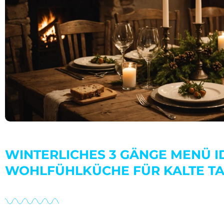
WINTERLICHES 3 GÄNGE MENÜ I
WOHLFÜHLKÜCHE FÜR KALTE TA