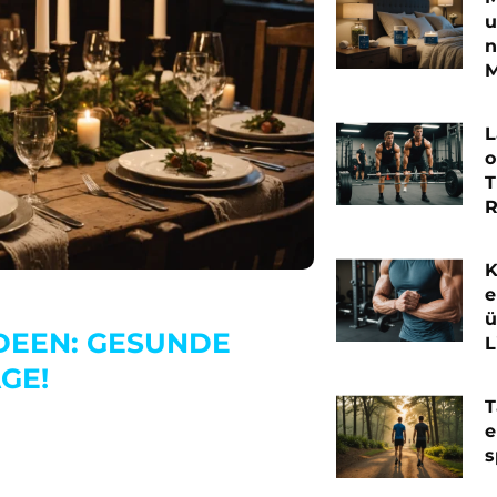
u
n
M
L
o
T
R
K
e
ü
DEEN: GESUNDE
L
GE!
T
e
s